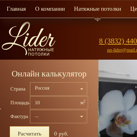
Главная
О компании
Натяжные потолки
Ц
8 (3832) 44
np-lider@mail.
Онлайн калькулятор
Россия
Страна
2
Площадь
м
...
Фактура
Бесшов
Расчитать
0
руб.